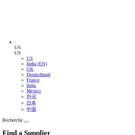
US
US
US
India (EN)
UK
Deutschland
France
Italia
Mexico
한국
日本
中国
Recherche
Find a Supplier