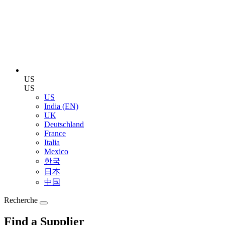
US
US
US
India (EN)
UK
Deutschland
France
Italia
Mexico
한국
日本
中国
Recherche
Find a Supplier