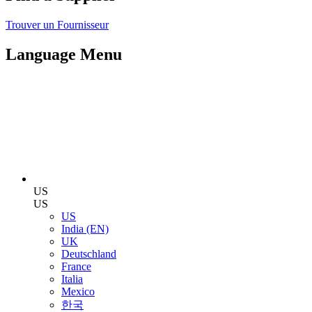
Trouver un Fournisseur
Language Menu
US
US
US
India (EN)
UK
Deutschland
France
Italia
Mexico
한국