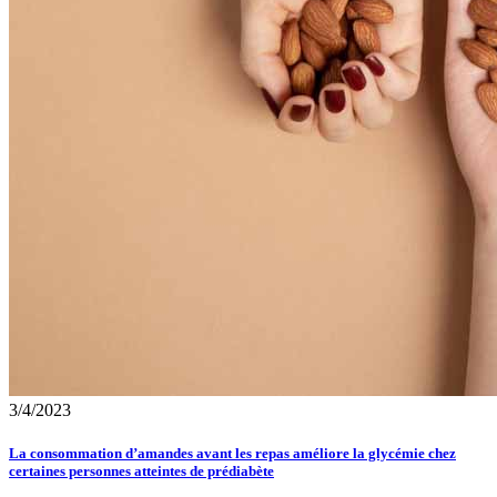
3/4/2023
La consommation d’amandes avant les repas améliore la glycémie chez
certaines personnes atteintes de prédiabète