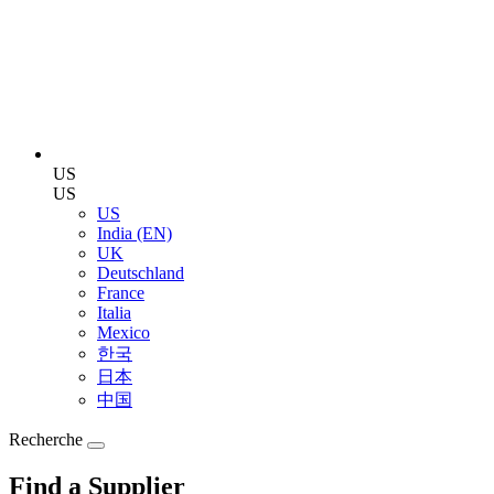
US
US
US
India (EN)
UK
Deutschland
France
Italia
Mexico
한국
日本
中国
Recherche
Find a Supplier