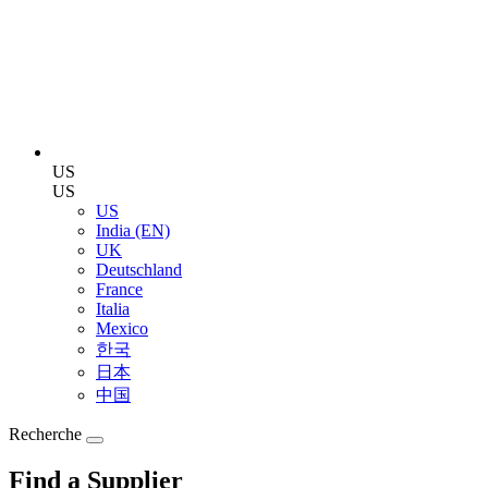
US
US
US
India (EN)
UK
Deutschland
France
Italia
Mexico
한국
日本
中国
Recherche
Find a Supplier