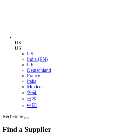
US
US
US
India (EN)
UK
Deutschland
France
Italia
Mexico
한국
日本
中国
Recherche
Find a Supplier