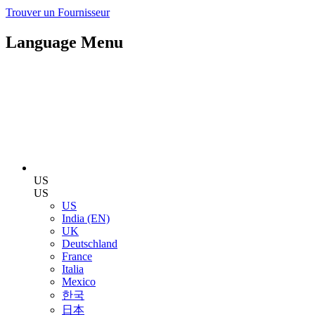
Trouver un Fournisseur
Language Menu
US
US
US
India (EN)
UK
Deutschland
France
Italia
Mexico
한국
日本