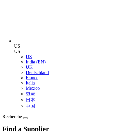
US
US
US
India (EN)
UK
Deutschland
France
Italia
Mexico
한국
日本
中国
Recherche
Find a Supplier