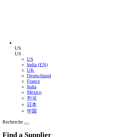
US
US
US
India (EN)
UK
Deutschland
France
Italia
Mexico
한국
日本
中国
Recherche
Find a Supplier