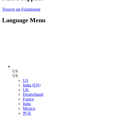
Trouver un Fournisseur
Language Menu
US
US
US
India (EN)
UK
Deutschland
France
Italia
Mexico
한국