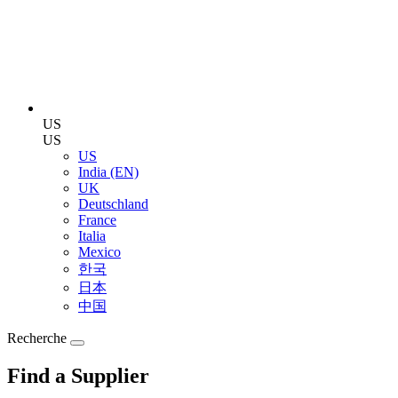
US
US
US
India (EN)
UK
Deutschland
France
Italia
Mexico
한국
日本
中国
Recherche
Find a Supplier