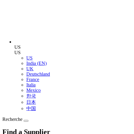
US
US
US
India (EN)
UK
Deutschland
France
Italia
Mexico
한국
日本
中国
Recherche
Find a Supplier